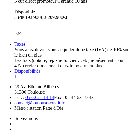
Neuf direct promoteur Garantie 10 ans
Disponible
3 (de 193.900€ à 209.900€)
p24
Taxes
Vous allez devoir vous acquitter dune taxe (IVA) de 10% sur
le bien en plus.
Les frais (notaire, registre foncier …etc) représentent + ou –
4% a régler directement chez le notaire en plus.
Disponibilités
1
59 Av. Étienne Billières
31300 Toulouse
Tél. :
05 62 21 13 13
Fax : 05 34 63 19 33
contact@toulouse-credit.fr
Métro : station Patte d'Oie
Suivez-nous