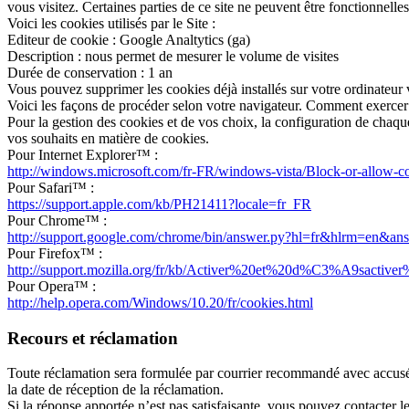
vous visitez. Certaines parties de ce site ne peuvent être fonctionnelle
Voici les cookies utilisés par le Site :
Editeur de cookie : Google Analtytics (ga)
Description : nous permet de mesurer le volume de visites
Durée de conservation : 1 an
Vous pouvez supprimer les cookies déjà installés sur votre ordinateur 
Voici les façons de procéder selon votre navigateur. Comment exercer 
Pour la gestion des cookies et de vos choix, la configuration de chaque
vos souhaits en matière de cookies.
Pour Internet Explorer™ :
http://windows.microsoft.com/fr-FR/windows-vista/Block-or-allow-c
Pour Safari™ :
https://support.apple.com/kb/PH21411?locale=fr_FR
Pour Chrome™ :
http://support.google.com/chrome/bin/answer.py?hl=fr&hlrm=en&a
Pour Firefox™ :
http://support.mozilla.org/fr/kb/Activer%20et%20d%C3%A9sactive
Pour Opera™ :
http://help.opera.com/Windows/10.20/fr/cookies.html
Recours et réclamation
Toute réclamation sera formulée par courrier recommandé avec accus
la date de réception de la réclamation.
Si la réponse apportée n’est pas satisfaisante, vous pouvez contact