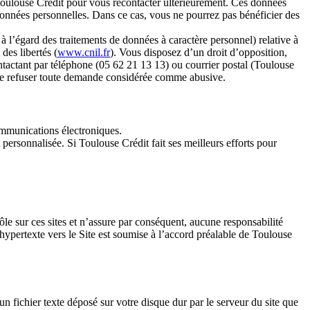
r Toulouse Crédit pour vous recontacter ultérieurement. Ces données
données personnelles. Dans ce cas, vous ne pourrez pas bénéficier des
 l’égard des traitements de données à caractère personnel) relative à
des libertés (
www.cnil.fr
). Vous disposez d’un droit d’opposition,
ontactant par téléphone (05 62 21 13 13) ou courrier postal (Toulouse
de refuser toute demande considérée comme abusive.
 communications électroniques.
t personnalisée. Si Toulouse Crédit fait ses meilleurs efforts pour
ôle sur ces sites et n’assure par conséquent, aucune responsabilité
ns hypertexte vers le Site est soumise à l’accord préalable de Toulouse
n fichier texte déposé sur votre disque dur par le serveur du site que