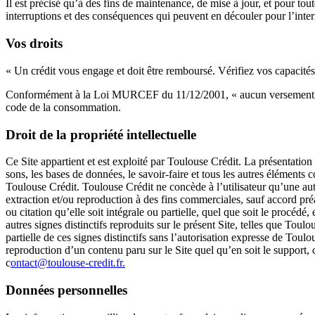
Il est précisé qu’à des fins de maintenance, de mise à jour, et pour t
interruptions et des conséquences qui peuvent en découler pour l’inter
Vos droits
« Un crédit vous engage et doit être remboursé. Vérifiez vos capacit
Conformément à la Loi MURCEF du 11/12/2001, « aucun versement, de qu
code de la consommation.
Droit de la propriété intellectuelle
Ce Site appartient et est exploité par Toulouse Crédit. La présentation
sons, les bases de données, le savoir-faire et tous les autres éléments c
Toulouse Crédit. Toulouse Crédit ne concède à l’utilisateur qu’une autor
extraction et/ou reproduction à des fins commerciales, sauf accord pré
ou citation qu’elle soit intégrale ou partielle, quel que soit le procéd
autres signes distinctifs reproduits sur le présent Site, telles que Tou
partielle de ces signes distinctifs sans l’autorisation expresse de Tou
reproduction d’un contenu paru sur le Site quel qu’en soit le support, 
c
ontact@toulouse-credit.fr.
Données personnelles