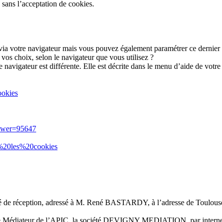
s sans l’acceptation de cookies.
via votre navigateur mais vous pouvez également paramétrer ce dernier p
vos choix, selon le navigateur que vous utilisez ?
 navigateur est différente. Elle est décrite dans le menu d’aide de votr
ookies
nswer=95647
r%20les%20cookies
é de réception, adressé à M. René BASTARDY, à l’adresse de Toulouse 
er le Médiateur de l’APIC, la société DEVIGNY MEDIATION, par internet