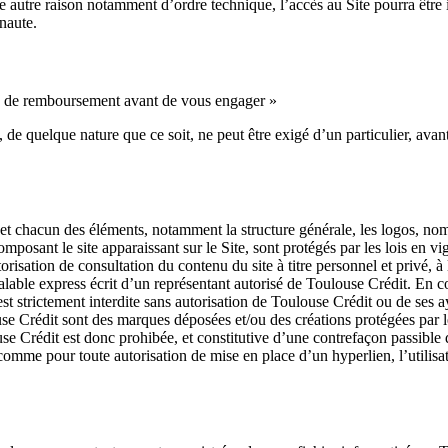
oute autre raison notamment d’ordre technique, l’accès au Site pourra êtr
naute.
és de remboursement avant de vous engager »
elque nature que ce soit, ne peut être exigé d’un particulier, avant l
 et chacun des éléments, notamment la structure générale, les logos, nom
omposant le site apparaissant sur le Site, sont protégés par les lois en vi
isation de consultation du contenu du site à titre personnel et privé, à 
alable express écrit d’un représentant autorisé de Toulouse Crédit. En c
é, est strictement interdite sans autorisation de Toulouse Crédit ou de s
louse Crédit sont des marques déposées et/ou des créations protégées par le
louse Crédit est donc prohibée, et constitutive d’une contrefaçon passib
comme pour toute autorisation de mise en place d’un hyperlien, l’utilisat