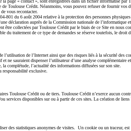
ur la page « contact », sont enregistrées dans un fichier informatisé pa
sive de Toulouse Crédit. Néanmoins, vous pouvez refuser de fournir vos 
 de vous recontacter.
4-801 du 6 août 2004 relative à la protection des personnes physiques à
t d’une déclaration auprès de la Commission nationale de l’informatique et 
nt être collectées par Toulouse Crédit par le biais de ce Site en nous c
 du traitement de ce type de demandes se réserve toutefois, le droit 
de l’utilisation de l’Internet ainsi que des risques liés à la sécurité des
tif et ne sauraient dispenser l’utilisateur d’une analyse complémentaire e
e, la complétude, l’actualité des informations diffusées sur son site.
a responsabilité exclusive.
enaires Toulouse Crédit ou de tiers. Toulouse Crédit n’exerce aucun contr
et/ou services disponibles sur ou à partir de ces sites. La création de lie
ser des statistiques anonymes de visites. Un cookie ou un traceur, est u