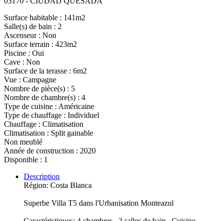
03170 - CIUDAD QUESADA
Surface habitable : 141m2
Salle(s) de bain : 2
Ascenseur : Non
Surface terrain : 423m2
Piscine : Oui
Cave : Non
Surface de la terasse : 6m2
Vue : Campagne
Nombre de pièce(s) : 5
Nombre de chambre(s) : 4
Type de cuisine : Américaine
Type de chauffage : Individuel
Chauffage : Climatisation
Climatisation : Split gainable
Non meublé
Année de construction : 2020
Disponible : 1
Description
Région: Costa Blanca
Superbe Villa T5 dans l'Urbanisation Monteazul
Caractéristiques: 4 chambres , 2 salles de bain , Cuisine