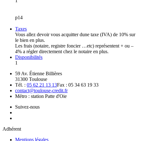
1
p14
Taxes
Vous allez devoir vous acquitter dune taxe (IVA) de 10% sur
le bien en plus.
Les frais (notaire, registre foncier …etc) représentent + ou –
4% a régler directement chez le notaire en plus.
Disponibilités
1
59 Av. Étienne Billières
31300 Toulouse
Tél. :
05 62 21 13 13
Fax : 05 34 63 19 33
contact@toulouse-credit.fr
Métro : station Patte d'Oie
Suivez-nous
Adhérent
Mentions légales